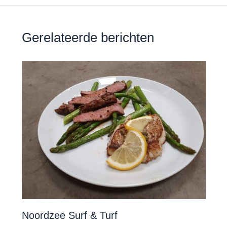
o
p
k
Gerelateerde berichten
Noordzee Surf & Turf