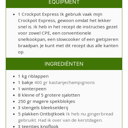
EQUIPMENT
1 Crockpot Express
Ik gebruik vaak mijn
Crockpot Express, gewoon omdat het lekker
snel is. Ik heb in het recept de instructies gezet
voor zowel CPE, een conventionele
snelkookpan, een slowcooker of een gietijzeren
braadpan. Je kunt met dit recept dus alle kanten
op.
INGREDIËNTEN
1
kg
riblappen
1
bakje
400 gr kastanjechampignons
1
winterpeen
8
kleine of 5 grotere sjalotten
250
gr
magere spekblokjes
3
stengels bleekselderij
5
plakken
Ontbijtkoek
Ik heb nu gingerbread
gebruikt. Had ik over van de kerstdagen.
3
teentjes knoflook