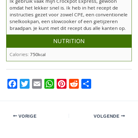
Ik gebruik vaak mijn Crockpot Express, gewoon
omdat het lekker snel is. Ik heb in het recept de
instructies gezet voor zowel CPE, een conventionele
snelkookpan, een slowcooker of een gietijzeren
braadpan. Je kunt met dit recept dus alle kanten op.
NUTRITION
Calories:
750
kcal
F
T
E
W
Pi
R
D
a
wi
m
h
nt
e
el
c
tt
ail
at
er
d
e
e
er
s
e
di
n
VORIGE
VOLGENDE
b
A
st
t
o
p