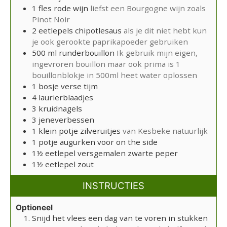
1
fles rode wijn
liefst een Bourgogne wijn zoals
Pinot Noir
2
eetlepels
chipotlesaus
als je dit niet hebt kun
je ook gerookte paprikapoeder gebruiken
500
ml
runderbouillon
Ik gebruik mijn eigen,
ingevroren bouillon maar ook prima is 1
bouillonblokje in 500ml heet water oplossen
1
bosje verse tijm
4
laurierblaadjes
3
kruidnagels
3
jeneverbessen
1
klein potje zilveruitjes
van Kesbeke natuurlijk
1
potje augurken voor on the side
1½
eetlepel
versgemalen zwarte peper
1½
eetlepel
zout
INSTRUCTIES
Optioneel
Snijd het vlees een dag van te voren in stukken