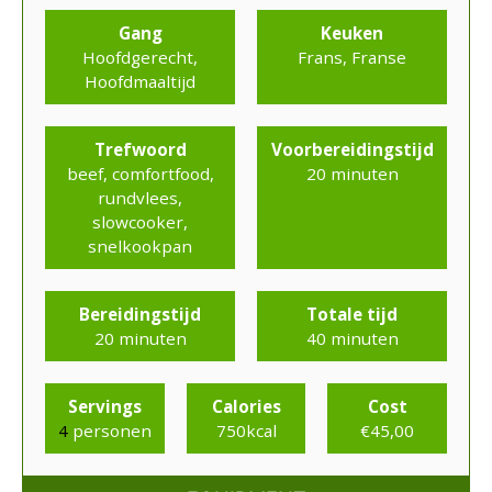
Gang
Keuken
Hoofdgerecht,
Frans, Franse
Hoofdmaaltijd
Trefwoord
Voorbereidingstijd
beef, comfortfood,
20
minuten
rundvlees,
slowcooker,
snelkookpan
Bereidingstijd
Totale tijd
20
minuten
40
minuten
Servings
Calories
Cost
4
personen
750
kcal
€45,00