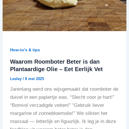
How-to's & tips
Waarom Roomboter Beter is dan
Plantaardige Olie – Eet Eerlijk Vet
Lesley
/
8 mei 2025
Jarenlang werd ons wijsgemaakt dat roomboter de
duivel in een papiertje was. “Slecht voor je hart!”
“Bomvol verzadigde vetten!” “Gebruik liever
margarine of zonnebloemolie!” We slikten het
massaal — letterlijk en figuurlijk. Ik leg je in deze