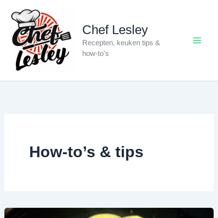
Ga
naar
Chef Lesley
de
Recepten, keuken tips &
inhoud
how-to's
How-to’s & tips