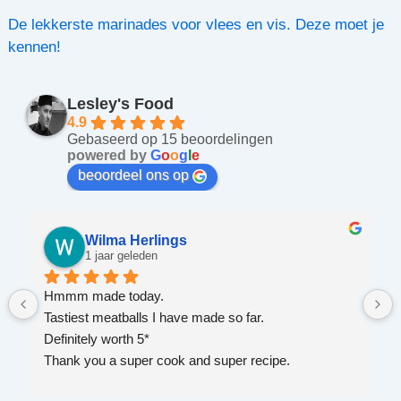
De lekkerste marinades voor vlees en vis. Deze moet je
kennen!
Lesley's Food
4.9
Gebaseerd op 15 beoordelingen
powered by
G
o
o
g
l
e
beoordeel ons op
Wilma Herlings
1 jaar geleden
Hmmm made today.
Tastiest meatballs I have made so far.
Definitely worth 5*
Thank you a super cook and super recipe.