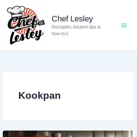
Ga
naar
Chef Lesley
de
Recepten, keuken tips &
inhoud
how-to's
Kookpan