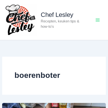
Ga
naar
Chef Lesley
de
Recepten, keuken tips &
inhoud
how-to's
boerenboter