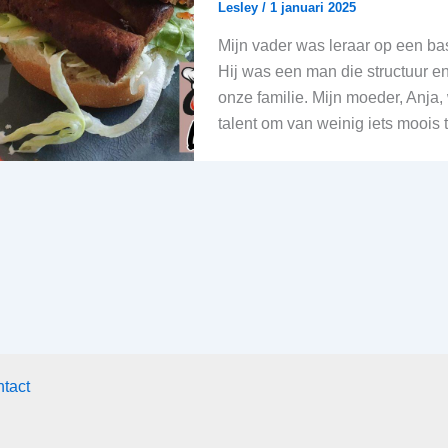
Lesley
/
1 januari 2025
oukje Lugtmeier
Sonja Schrauwers
ar geleden
4 jaar geleden
Mijn vader was leraar op een basi
Hij was een man die structuur en 
ty, good food
onze familie. Mijn moeder, Anja,
talent om van weinig iets moois 
tact