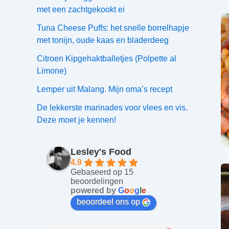
met een zachtgekookt ei
Tuna Cheese Puffs: het snelle borrelhapje
met tonijn, oude kaas en bladerdeeg
Citroen Kipgehaktballetjes (Polpette al
Limone)
Lemper uit Malang. Mijn oma’s recept
De lekkerste marinades voor vlees en vis.
Deze moet je kennen!
Lesley's Food
4.9
Gebaseerd op 15
beoordelingen
powered by
G
o
o
g
l
e
beoordeel ons op