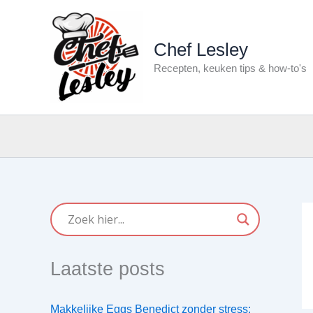
Ga
naar
de
Chef Lesley
inhoud
Recepten, keuken tips & how-to's
Laatste posts
Makkelijke Eggs Benedict zonder stress: