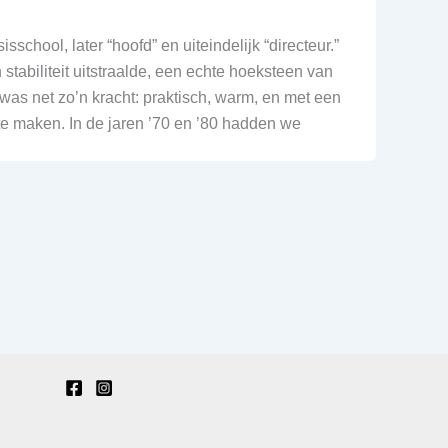
N. Floor
Hans Agterberg
4 jaar geleden
4 jaar geleden
sschool, later “hoofd” en uiteindelijk “directeur.”
stabiliteit uitstraalde, een echte hoeksteen van
Goede vakman .. een rege
 was net zo’n kracht: praktisch, warm, en met een
aanrader!
te maken. In de jaren ’70 en ’80 hadden we