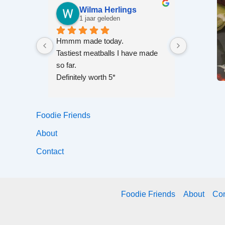
Wilma Herlings
Sj
1 jaar geleden
4 ja
Hmmm made today.
Good quali
Tastiest meatballs I have made 
so far.
Definitely worth 5*
Thank you a super cook and 
super recipe.
Foodie Friends
About
Contact
Foodie Friends
About
Con