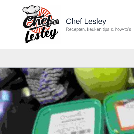
min
Ga
naar
de
Chef Lesley
inhoud
Recepten, keuken tips & how-to's