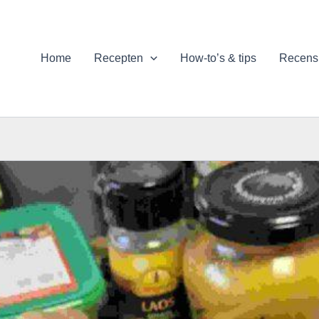
uten
minuten
mi
Home
Recepten
How-to’s & tips
Recens