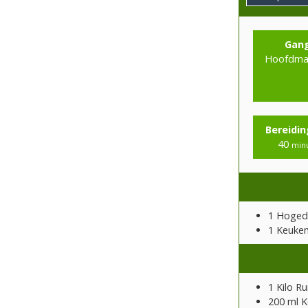
Gan
Hoofdmaa
Bereidin
40
min
1 Hoged
1 Keuke
1
Kilo
Ru
200
ml
K