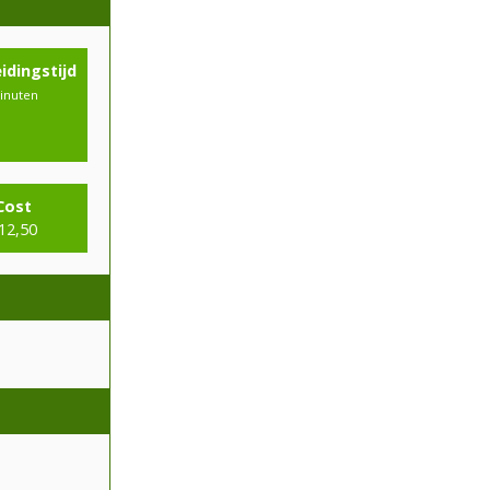
idingstijd
inuten
Cost
12,50