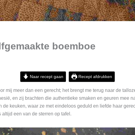
elfgemaakte boemboe
Naar recept gaan
Recept afdrukken
 mij meer dan een gerecht; het brengt me terug naar de talloze
onesië, en zij brachten die authentieke smaken en geuren mee 
 in de keuken, waar ze met eindeloos geduld en liefde haar gere
tijd een van de sterren op tafel.