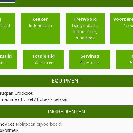
g
Keuken
Trefwoord
Voorbere
ltijd
Indonesisch
beef, indisch,
15
m
Indonesisch,
rundvlees
gstijd
Totale tijd
Servings
55
4
€
uten
minuten
personen
EQUIPMENT
rukpan
Crockpot
nmachine
of vijzel / tjobek / oelekan
INGREDIËNTEN
ndvlees
Riblappen bijvoorbeeld
okosmelk