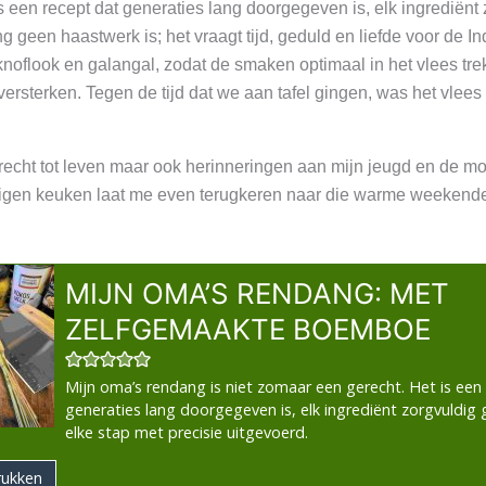
s een recept dat generaties lang doorgegeven is, elk ingrediënt
ng geen haastwerk is; het vraagt tijd, geduld en liefde voor de
oflook en galangal, zodat de smaken optimaal in het vlees trekk
sterken. Tegen de tijd dat we aan tafel gingen, was het vlees
 gerecht tot leven maar ook herinneringen aan mijn jeugd en de
gen keuken laat me even terugkeren naar die warme weekenden.
MIJN OMA’S RENDANG: MET
ZELFGEMAAKTE BOEMBOE
Mijn oma’s rendang is niet zomaar een gerecht. Het is een
generaties lang doorgegeven is, elk ingrediënt zorgvuldig
elke stap met precisie uitgevoerd.
rukken