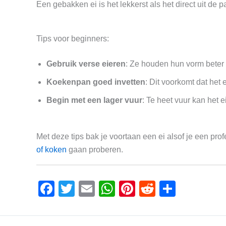
Een gebakken ei is het lekkerst als het direct uit de p
Tips voor beginners:
Gebruik verse eieren
: Ze houden hun vorm beter 
Koekenpan goed invetten
: Dit voorkomt dat het e
Begin met een lager vuur
: Te heet vuur kan het 
Met deze tips bak je voortaan een ei alsof je een pro
of koken
gaan proberen.
F
T
E
W
Pi
R
D
a
wi
m
h
nt
e
el
c
tt
ail
at
er
d
e