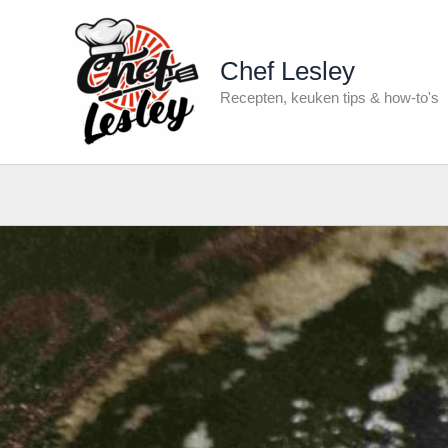
Ga
naar
de
Chef Lesley
inhoud
Recepten, keuken tips & how-to's