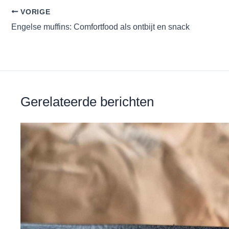
e
er
s
e
di
n
VORIGE
b
A
st
t
Engelse muffins: Comfortfood als ontbijt en snack
o
p
o
p
k
Gerelateerde berichten