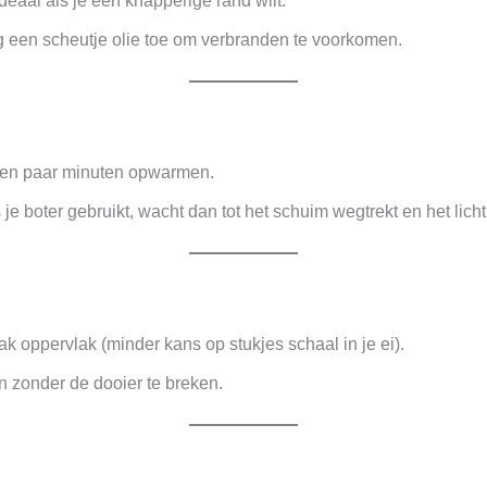
eaal als je een knapperige rand wilt.
g een scheutje olie toe om verbranden te voorkomen.
een paar minuten opwarmen.
 je boter gebruikt, wacht dan tot het schuim wegtrekt en het lich
ak oppervlak (minder kans op stukjes schaal in je ei).
en zonder de dooier te breken.